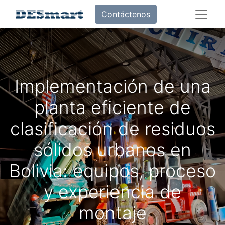
Contáctenos
Implementación de una
planta eficiente de
clasificación de residuos
sólidos urbanos en
Bolivia: equipos, proceso
y experiencia de
montaje