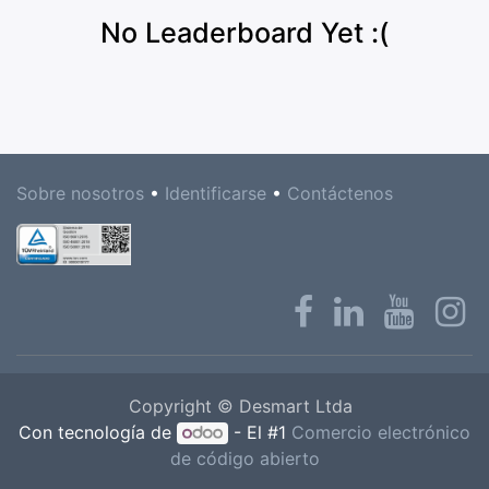
No Leaderboard Yet :(
Sobre nosotros
•
Identificarse
•
Contáctenos
Copyright © Desmart Ltda
Con tecnología de
- El #1
Comercio electrónico
de código abierto