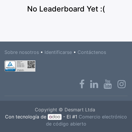
No Leaderboard Yet :(
Sobre nosotros
•
Identificarse
•
Contáctenos
Copyright © Desmart Ltda
Con tecnología de
- El #1
Comercio electrónico
de código abierto