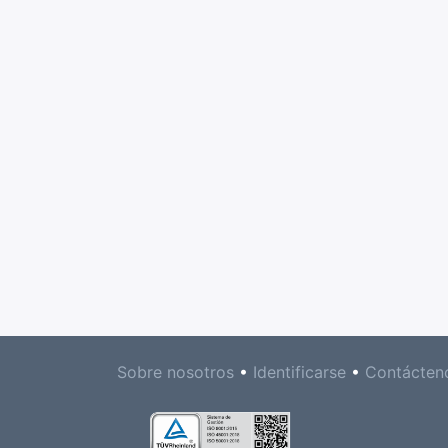
Sobre nosotros
•
Identificarse
•
Contácten